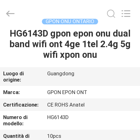
2026
HONGKING
INDUSTRIAL
CO.,
LIMITED.
GPON ONU ONTARIO
All
Rights
Reserved.
HG6143D gpon epon onu dual
CASA
band wifi ont 4ge 1tel 2.4g 5g
PRODOTTI
wifi xpon onu
CIRCA
Luogo di
Guangdong
origine:
NOI
Marca:
GPON EPON ONT
GIRO
Certificazione:
CE ROHS Anatel
DELLA
Numero di
HG6143D
FABBRICA
modello:
Quantità di
10pcs