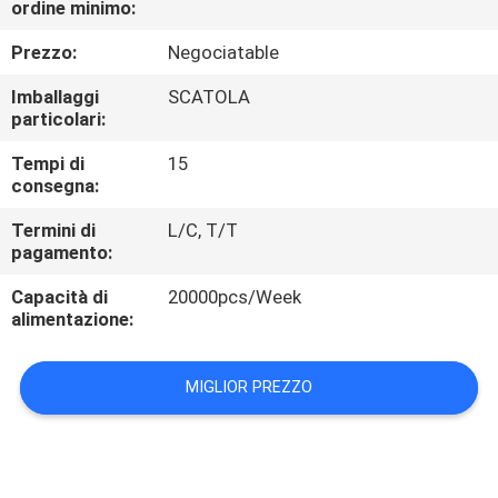
ordine minimo:
CONTROLLO
DI
Prezzo:
Negociatable
QUALITÀ
Imballaggi
SCATOLA
particolari:
CONTATTICI
Tempi di
15
consegna:
RICHIEDA
Termini di
L/C, T/T
pagamento:
UNA
Capacità di
20000pcs/Week
CITAZIONE
alimentazione:
MAPPA
MIGLIOR PREZZO
DEL
SITO