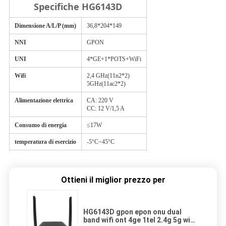
Specifiche HG6143D
Dimensione A/L/P (mm)
36,8*204*149
NNI
GPON
UNI
4*GE+1*POTS+WiFi
Wifi
2,4 GHz(11n2*2)
5GHz(11ac2*2)
Alimentazione elettrica
CA: 220 V
CC: 12 V/1,5 A
Consumo di energia
≤17W
temperatura di esercizio
-5°C~45°C
Ottieni il miglior prezzo per
HG6143D gpon epon onu dual
band wifi ont 4ge 1tel 2.4g 5g wifi