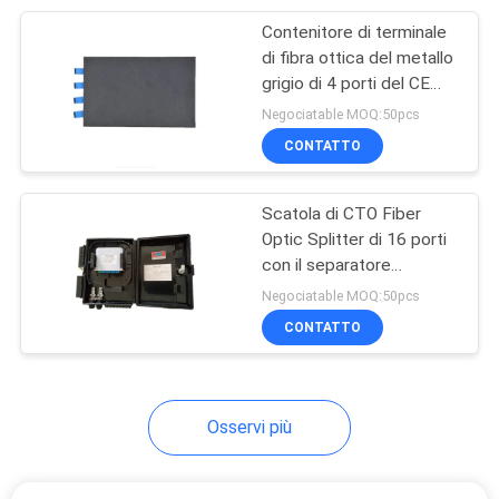
Contenitore di terminale
20
di fibra ottica del metallo
Separatore a fibra
grigio di 4 porti del CE
15.5*10.3*3.6cm
Negociatable MOQ:50pcs
ottica
CONTATTO
Scatola di CTO Fiber
Optic Splitter di 16 porti
con il separatore
21
modulare
Negociatable MOQ:50pcs
connettore veloce a
295*220*85mm dello
CONTATTO
SpA
fibra ottica
Osservi più