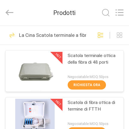
2026
HONGKING
INDUSTRIAL
Prodotti
CO.,
LIMITED.
All
Rights
Reserved.
CASA
419
La Cina Scatola terminale a fibra ottica
GPON ONU
PRODOTTI
ONTARIO
HOT
Scatola terminale ottica
della fibra di 48 porti
CIRCA
NOI
Negociatable MOQ:50pcs
RICHIESTA ORA
143
GIRO
HOT
Scatola di fibra ottica di
DELLA
Huawei GPON ONU
termine di FTTH
FABBRICA
Negociatable MOQ:50pcs