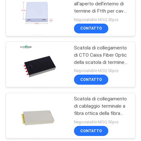
all'aperto dell'interno di
termine di Ftth per cavo
35
a fibre ottiche
Negociatable MOQ:50pcs
CONTATTO
NOKIA GPON ONU
Scatola di collegamento
di CTO Caixa Fiber Optic
della scatola di termine
della fibra del porto del
Negociatable MOQ:50pcs
metallo 4 con la treccia
CONTATTO
29
Scatola terminale a
Scatola di collegamento
di cablaggio terminale a
fibra ottica
fibra ottica della fibra
della scatola FTTH dei
Negociatable MOQ:50pcs
porti della st LC 8 dello
CONTATTO
Sc FC