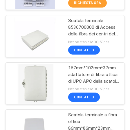
CONTROLLO
RICHIESTA ORA
DI
Scatola terminale
QUALITÀ
14
8536700000 di Access
della fibra dei centri del
WiFi GPON ONU
CONTATTICI
ODM 2 dell'OEM
Negociatable MOQ:50pcs
CONTATTO
RICHIEDA
167mm*102mm*37mm
UNA
adattatore di fibra ottica
CITAZIONE
di UPC APC della scatola
32
terminale di 2 porti
Negociatable MOQ:50pcs
MAPPA
CONTATTO
onu del epon di wifi
DEL
Scatola terminale a fibra
SITO
ottica
86mm*86mm*23mm