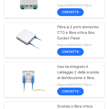
delle porte di FTTH
PRIVACY
Negociatable MOQ:50pcs
Caixa CTO 2
CONTATTO
POLICY
11
Fibra ai 2 porti domestici
XPON ONTARIO
CTO a fibra ottica Box
Socket Panel
Negociatable MOQ:50pcs
CONTATTO
L'iso ha integrato il
78
cablaggio 2 della scatola
di distribuzione a fibra
ZTE GPON ONU
ottica della scatola
Negociatable MOQ:50pcs
terminale FTTH del
CONTATTO
centro
Scatola a fibra ottica