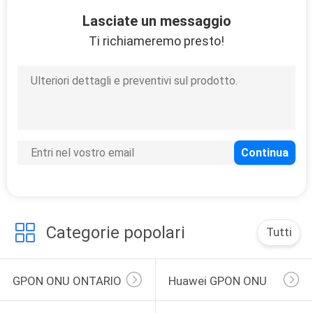
146
Lasciate un messaggio
Linea ottica
Ti richiameremo presto!
terminale di OLT
159
Modem del router di
FTTH
Categorie popolari
Tutti
GPON ONU ONTARIO
Huawei GPON ONU