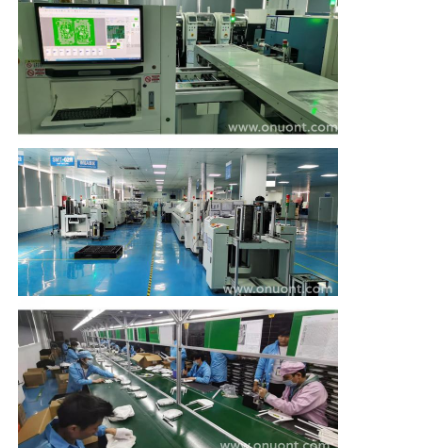
CONTROLLO
DI
QUALITÀ
CONTATTICI
RICHIEDA
UNA
CITAZIONE
MAPPA
DEL
SITO