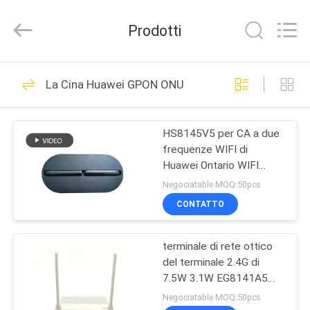
2026
HONGKING
INDUSTRIAL
Prodotti
CO.,
LIMITED.
All
Rights
Reserved.
CASA
419
La Cina Huawei GPON ONU
GPON ONU
PRODOTTI
ONTARIO
HS8145V5 per CA a due
frequenze WIFI di
CIRCA
Huawei Ontario WIFI
NOI
FTTH GPON ONU 4GE
Negociatable MOQ:50pcs
1TEL
CONTATTO
143
GIRO
terminale di rete ottico
DELLA
Huawei GPON ONU
del terminale 2.4G di
FABBRICA
7.5W 3.1W EG8141A5
HUAWEI GPON
Negociatable MOQ:50pcs