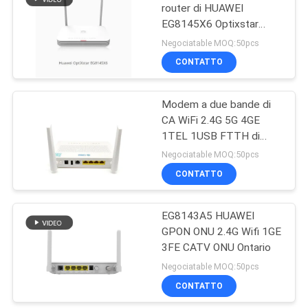
router di HUAWEI
EG8145X6 Optixstar
35
WiFi6 Gpon ONU Wifi
Negociatable MOQ:50pcs
CONTATTO
NOKIA GPON ONU
Modem a due bande di
CA WiFi 2.4G 5G 4GE
1TEL 1USB FTTH di
HS8546V5 HUAWEI
Negociatable MOQ:50pcs
GPON ONU
CONTATTO
29
Scatola terminale a
EG8143A5 HUAWEI
GPON ONU 2.4G Wifi 1GE
fibra ottica
3FE CATV ONU Ontario
Negociatable MOQ:50pcs
CONTATTO