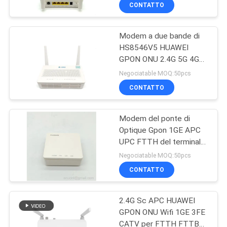
CONTROLLO
CONTATTO
DI
Modem a due bande di
QUALITÀ
14
HS8546V5 HUAWEI
GPON ONU 2.4G 5G 4GE
WiFi GPON ONU
CONTATTICI
1TEL 1USB FTTH
Negociatable MOQ:50pcs
CONTATTO
RICHIEDA
Modem del ponte di
UNA
Optique Gpon 1GE APC
CITAZIONE
UPC FTTH del terminale
32
di EG8010H Huawei
Negociatable MOQ:50pcs
MAPPA
CONTATTO
onu del epon di wifi
DEL
2.4G Sc APC HUAWEI
SITO
GPON ONU Wifi 1GE 3FE
CATV per FTTH FTTB