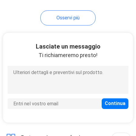
20
Osservi più
Separatore a fibra
ottica
Lasciate un messaggio
Ti richiameremo presto!
21
connettore veloce a
fibra ottica