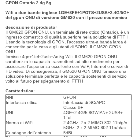
GPON Ontario 2.4g
5g
Wifi a due bande inglese 1GE+3FE+1POTS+2USB+2.4G/5G+
del gpon ONU di versione GM620 con il prezzo economico
descrizione di productor
Il GM620 GPON ONU, un terminale di rete ottico (Ontario), è un
ingresso domestico di qualità superiore nella soluzione di FTTH.
Usando la tecnologia di GPON, l'accesso ultra-a banda larga è
consentito per la casa e gli utenti di SOHO. Il GM620 GPON
ONU
fornisce 4ge+1tel+2usb+Ac 5g Wifi. Il GM620 GPON ONU
caratterizza le capacità trasmettenti ad alto rendimento per
assicurare l'esperienza eccellente con VoIP, Internet e servizi di
HD video. Di conseguenza, il GM620 GPON ONU fornisce una
soluzione terminale perfetta e le capacità sostenenti di servizio
volto al futuro per spiegamento di FTTH
Caratteristica:
NNI
GPON
Interfaccia ottica
Interfaccia di SC/APC
Classe B+
UNI
4GE+2.4G/5.8GWIAN+ 2USB+
1Tel
Norma di WiFi
2.4GHz: 2 x 2 MIMO 802.11b/g/n
5GHz: 2 x 2 MIMO 802.11a/n/ac
Guadagno dell'antenna
5dBi