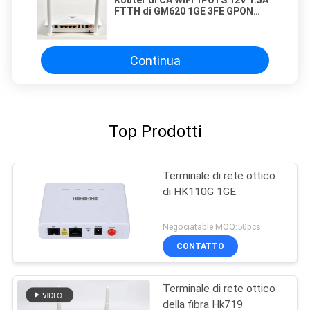
Router di CA WiFi 1POTS 12V 1.5A
FTTH di GM620 1GE 3FE GPON
Ontario 2.4g 5g
Continua
Top Prodotti
Terminale di rete ottico
di HK110G 1GE
Negociatable MOQ:50pcs
CONTATTO
Terminale di rete ottico
della fibra Hk719