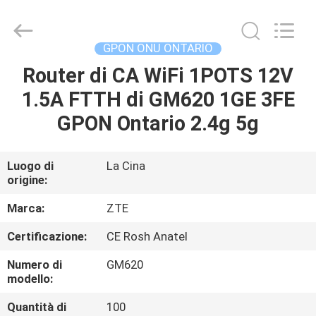
2026
HONGKING
INDUSTRIAL
CO.,
LIMITED.
GPON ONU ONTARIO
All
Rights
Reserved.
Router di CA WiFi 1POTS 12V
CASA
1.5A FTTH di GM620 1GE 3FE
PRODOTTI
GPON Ontario 2.4g 5g
CIRCA
Luogo di
La Cina
origine:
NOI
Marca:
ZTE
GIRO
Certificazione:
CE Rosh Anatel
DELLA
Numero di
GM620
FABBRICA
modello:
Quantità di
100