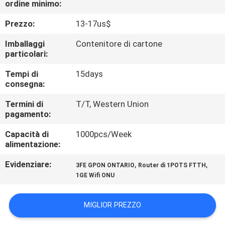
ordine minimo:
CONTROLLO
DI
Prezzo:
13-17us$
QUALITÀ
Imballaggi
Contenitore di cartone
particolari:
CONTATTICI
Tempi di
15days
consegna:
RICHIEDA
Termini di
T/T, Western Union
pagamento:
UNA
Capacità di
1000pcs/Week
CITAZIONE
alimentazione:
Evidenziare:
,
,
3FE GPON ONTARIO
Router di 1POTS FTTH
MAPPA
1GE Wifi ONU
DEL
SITO
MIGLIOR PREZZO