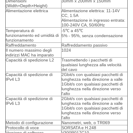
Dimensioni
30mm x 200mm x 150mm
(Width×Depth×Height)
Alimentazione elettrica
Alimentazione elettrica: 11-14V
CC, 1.5A
Alimentazione in ingresso entrata:
100-240V CA, 50/60Hz
Temperatura di
-5℃ a 45℃
funzionamento ed umidità di
5% - 95%, senza condensazione
funzionamento
Raffreddamento
Raffreddamento passivo
Il numero massimo degli
1024
indirizzi MAC ha imparato
Capacità di spedizione L2
Trasmettendo i pacchetti di
qualsiasi lunghezza alla velocità
del cavo
Capacità di spedizione di
2Gbit/s con qualsiasi pacchetti di
IPv4 L3
lunghezza nella direzione a valle
1Gbit/s con qualsiasi pacchetti di
lunghezza nella direzione verso
l'alto
Capacità di spedizione di
2Gbit/s con qualsiasi pacchetti di
IPv6 L3
lunghezza nella direzione a valle
1Gbit/s con qualsiasi pacchetti di
lunghezza nella direzione verso
l'alto
Metodo di configurazione
Nanometri, web, o TR069
Protocollo di voce
SORSATA e H.248
Versione di software
V300R017C10