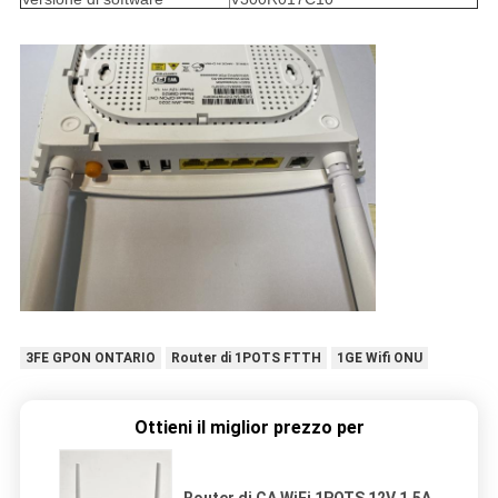
3FE GPON ONTARIO
Router di 1POTS FTTH
1GE Wifi ONU
Ottieni il miglior prezzo per