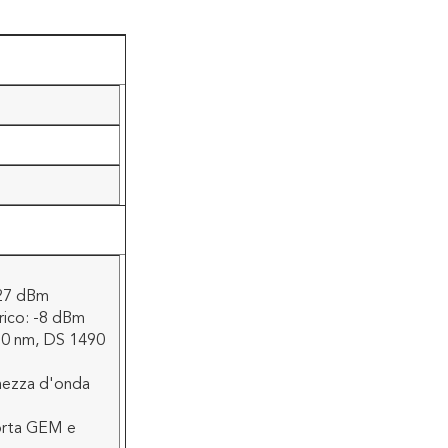
 -27 dBm
rico: -8 dBm
10 nm, DS 1490
ghezza d'onda
porta GEM e