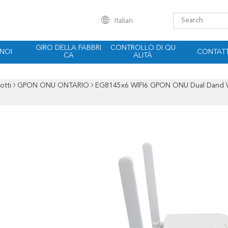
Italian
GIRO DELLA FABBRI
CONTROLLO DI QU
 NOI
CONTATT
CA
ALITÀ
otti
GPON ONU ONTARIO
EG8145x6 WIFI6 GPON ONU Dual Dand W