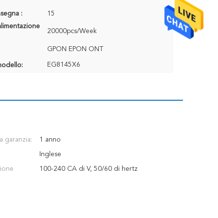
segna :
15
alimentazione
20000pcs/Week
GPON EPON ONT
EG8145X6
odello:
a garanzia:
1 anno
Inglese
zione
100-240 CA di V, 50/60 di hertz
a
: