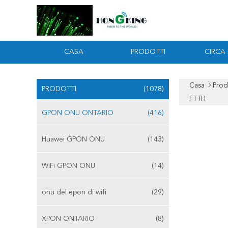
CASA
PRODOTTI
CIRCA
Casa
Prod
PRODOTTI
(1078)
FTTH
GPON ONU ONTARIO
(416)
Huawei GPON ONU
(143)
WiFi GPON ONU
(14)
onu del epon di wifi
(29)
XPON ONTARIO
(8)