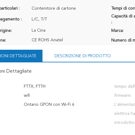
articolari :
Contenitore di cartone
Tempi di con
Capacità di 
 pagamento :
L/C, T/T
:
La Cina
rigine:
Marca:
CE ROHS Anatel
one:
Numero di m
IONI DETTAGLIATE
DESCRIZIONE DI PRODOTTO
oni Dettagliate
FTTX, FTTH
tempo dell
wifi
firmware:
Ontario GPON con Wi-Fi 6
L'alimenta
elettrica h
introdotto