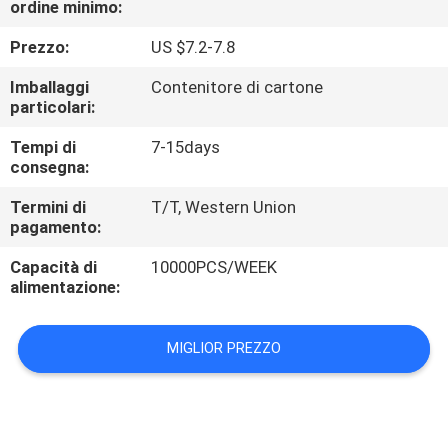
ordine minimo:
CONTROLLO
DI
Prezzo:
US $7.2-7.8
QUALITÀ
Imballaggi
Contenitore di cartone
particolari:
CONTATTICI
Tempi di
7-15days
consegna:
RICHIEDA
Termini di
T/T, Western Union
pagamento:
UNA
Capacità di
10000PCS/WEEK
CITAZIONE
alimentazione:
MAPPA
MIGLIOR PREZZO
DEL
SITO