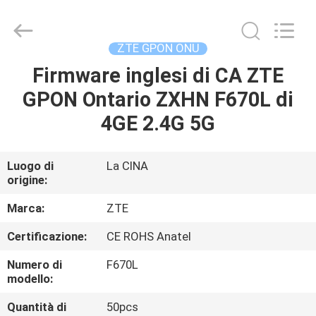
2026
HONGKING
INDUSTRIAL
CO.,
LIMITED.
ZTE GPON ONU
All
Rights
Reserved.
Firmware inglesi di CA ZTE
CASA
GPON Ontario ZXHN F670L di
PRODOTTI
4GE 2.4G 5G
CIRCA
Luogo di
La CINA
origine:
NOI
Marca:
ZTE
GIRO
Certificazione:
CE ROHS Anatel
DELLA
Numero di
F670L
FABBRICA
modello:
Quantità di
50pcs