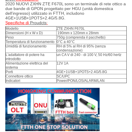
2020 NUOVI
ZXHN
ZTE
F670L
sono un terminale di rete ottico a
due bande di GPON progettato per HGU (unità domestica
dell'ingresso) utilizzato in FTTH, includono
4GE+1USB+1POTS+2.4G/5.8G
.
Specifiche di
Proudcts
:
Modello
ZTE ZXHN F670L
Dimensioni (H x W x D)
190mm x 120mm x 28mm
Peso
750g (comprenda il pacchetto)
Temperatura di funzionamento
0°C a 40°C
Umidità di funzionamento
RH di 5% al RH di 95% (senza
condensazione)
L'adattatore di potere ha
un CA V di 240 - di 100 V, 50 Hz/60 hertz
introdotto
Alimentazione elettrica del
12V 1A
sistema
Porti
4GE+1USB+1POTS+2.4G/5.8G
Connettore ottico
SC/UPC
Indicatori
Power/PON/LOS/ALARM/LAN