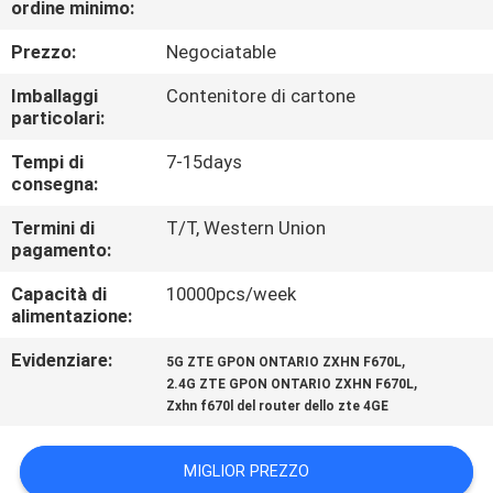
ordine minimo:
CONTROLLO
DI
Prezzo:
Negociatable
QUALITÀ
Imballaggi
Contenitore di cartone
particolari:
CONTATTICI
Tempi di
7-15days
consegna:
RICHIEDA
Termini di
T/T, Western Union
pagamento:
UNA
Capacità di
10000pcs/week
CITAZIONE
alimentazione:
Evidenziare:
,
5G ZTE GPON ONTARIO ZXHN F670L
MAPPA
,
2.4G ZTE GPON ONTARIO ZXHN F670L
DEL
Zxhn f670l del router dello zte 4GE
SITO
MIGLIOR PREZZO