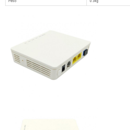
Peso
0.3kg