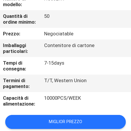
CONTROLLO
modello:
DI
Quantità di
50
ordine minimo:
QUALITÀ
Prezzo:
Negociatable
CONTATTICI
Imballaggi
Contenitore di cartone
particolari:
RICHIEDA
Tempi di
7-15days
consegna:
UNA
CITAZIONE
Termini di
T/T, Western Union
pagamento:
Capacità di
10000PCS/WEEK
MAPPA
alimentazione:
DEL
SITO
MIGLIOR PREZZO