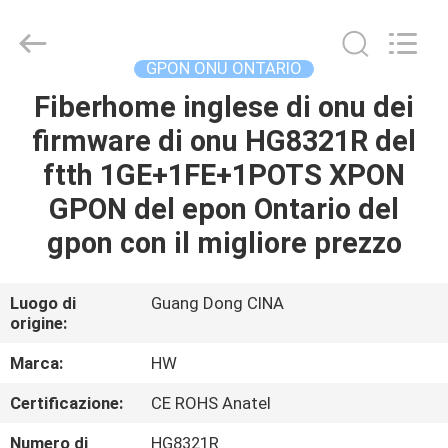
2026
HONGKING
INDUSTRIAL
CO.,
LIMITED.
GPON ONU ONTARIO
All
Rights
Reserved.
Fiberhome inglese di onu dei
CASA
firmware di onu HG8321R del
PRODOTTI
ftth 1GE+1FE+1POTS XPON
GPON del epon Ontario del
CIRCA
gpon con il migliore prezzo
NOI
Luogo di
Guang Dong CINA
origine:
GIRO
DELLA
Marca:
HW
FABBRICA
Certificazione:
CE ROHS Anatel
Numero di
HG8321R