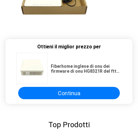
Ottieni il miglior prezzo per
Fiberhome inglese di onu dei
firmware di onu HG8321R del ftth
1GE+1FE+1POTS XPON GPON del
epon Ontario del gpon con il
migliore prezzo
Continua
Top Prodotti