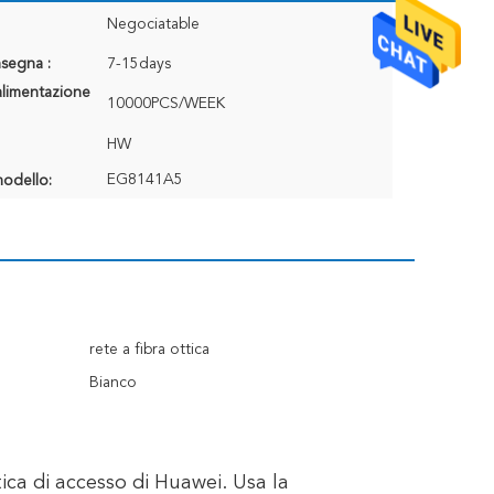
Negociatable
segna :
7-15days
alimentazione
10000PCS/WEEK
HW
EG8141A5
odello:
rete a fibra ottica
Bianco
ica di accesso di Huawei. Usa la