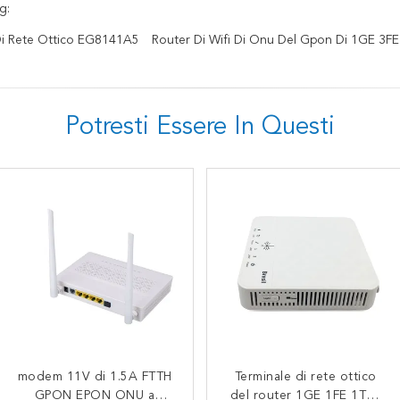
g:
Di Rete Ottico EG8141A5
Router Di Wifi Di Onu Del Gpon Di 1GE 3FE
Potresti Essere In Questi
Modem compatibile a due
modem 11V di 1.5A FTTH
Terminale di rete ottico
Modem a due bande
bande dell'OEM AC1200
GPON EPON ONU a
del router 1GE 1FE 1TEL
senza fili dell'OEM WiFi