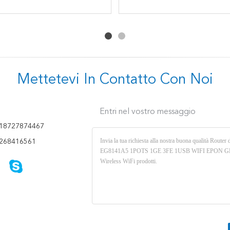
14VDC Wifi a due bande
ONU HK718 4GE 1TEL
FTTH GPON di 4GE 1TEL
HUAWEI di FTTH GPON
2USB Gpon Epon
GPON Ontario
2USB Ontario
ONU Ontario
Mettetevi In ​​contatto Con Noi
Entri nel vostro messaggio
18727874467
268416561