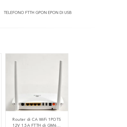
TELEFONO FTTH GPON EPON DI USB
Router di CA WiFi 1POTS
Dual Band Wifi Router
12V 1.5A FTTH di GM620
GPON ONU ONT