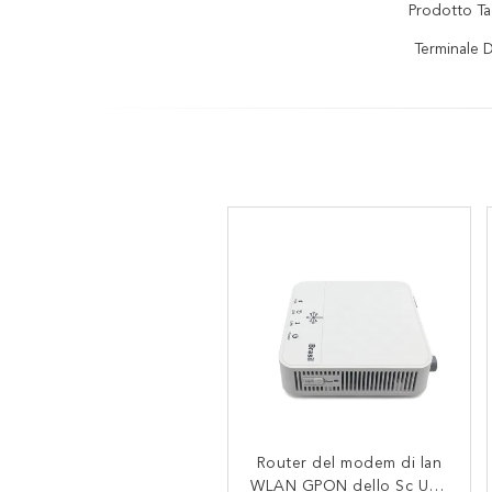
Prodotto Ta
Terminale 
HK668 modem di CA Wifi
Router del modem di lan
WLAN GPON dello Sc UPC
GPON Ontario XPON