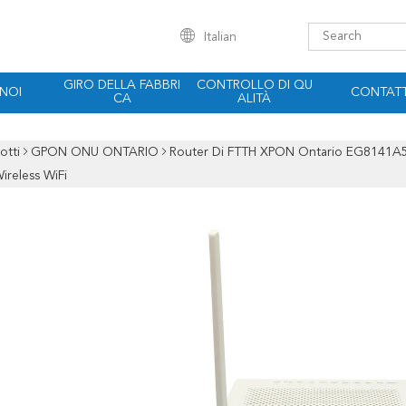
Italian
GIRO DELLA FABBRI
CONTROLLO DI QU
 NOI
CONTATT
CA
ALITÀ
otti
GPON ONU ONTARIO
Router Di FTTH XPON Ontario EG8141
reless WiFi