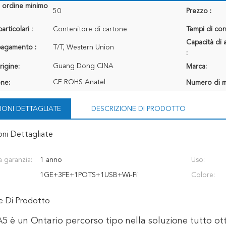
i ordine minimo
50
Prezzo :
articolari :
Contenitore di cartone
Tempi di con
Capacità di 
 pagamento :
T/T, Western Union
:
Guang Dong CINA
rigine:
Marca:
CE ROHS Anatel
one:
Numero di m
IONI DETTAGLIATE
DESCRIZIONE DI PRODOTTO
oni Dettagliate
 garanzia:
1 anno
Uso:
1GE+3FE+1POTS+1USB+Wi-Fi
Colore:
ne Di Prodotto
 è un Ontario percorso tipo nella soluzione tutto ott