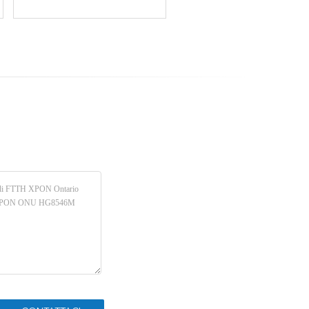
1GE 3FE GPON Ontario
1.244Gbps Uplink
2.488Gbps Downlink WAN
2.4g 5g
Port