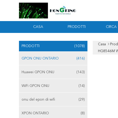
CASA
PRODOTTI
CIRCA
Casa
Prod
PRODOTTI
(1078)
HG8546M Wi
GPON ONU ONTARIO
(416)
Huawei GPON ONU
(143)
WiFi GPON ONU
(14)
onu del epon di wifi
(29)
XPON ONTARIO
(8)