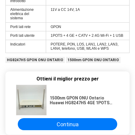
introdotto
Alimentazione
11V a CC 14V, 1A
elettrica del
sistema
Porti lati rete
GPON
Porti lati utente
1POTS + 4 GE + CATV + 2.4G Wi-Fi + 1 USB
Indicatori
POTERE, PON, LOS, LAN1, LAN2, LAN3,
LAN4, telefono, USB, WLAN e WPS
HG8247H5 GPON ONU ONTARIO
1500nm GPON ONU ONTARIO
Ottieni il miglior prezzo per
1500nm GPON ONU Ontario
Huawei HG8247H5 4GE 1POTS
1CATV 1USB 2.4G WiFi
Continua