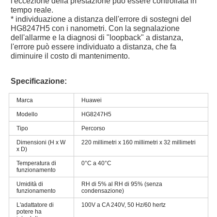
l'eccezione della prestazione può essere controllata in
tempo reale.
* individuazione a distanza dell'errore di sostegni del
HG8247H5 con i nanometri. Con la segnalazione
dell'allarme e la diagnosi di "loopback" a distanza,
l'errore può essere individuato a distanza, che fa
diminuire il costo di mantenimento.
Specificazione:
Marca
Huawei
Modello
HG8247H5
Tipo
Percorso
Dimensioni (H x W
220 millimetri x 160 millimetri x 32 millimetri
x D)
Temperatura di
0°C a 40°C
funzionamento
Umidità di
RH di 5% al RH di 95% (senza
funzionamento
condensazione)
L'adattatore di
100V a CA 240V, 50 Hz/60 hertz
potere ha