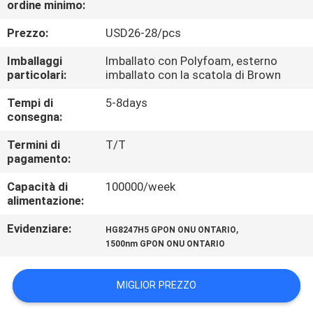
ordine minimo:
CONTROLLO
DI
Prezzo:
USD26-28/pcs
QUALITÀ
Imballaggi
Imballato con Polyfoam, esterno
particolari:
imballato con la scatola di Brown
CONTATTICI
Tempi di
5-8days
consegna:
RICHIEDA
Termini di
T/T
pagamento:
UNA
Capacità di
100000/week
CITAZIONE
alimentazione:
Evidenziare:
,
HG8247H5 GPON ONU ONTARIO
MAPPA
1500nm GPON ONU ONTARIO
DEL
SITO
MIGLIOR PREZZO