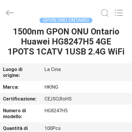
2026
HONGKING
INDUSTRIAL
CO.,
LIMITED.
GPON ONU ONTARIO
All
Rights
Reserved.
1500nm GPON ONU Ontario
CASA
Huawei HG8247H5 4GE
PRODOTTI
1POTS 1CATV 1USB 2.4G WiFi
CIRCA
Luogo di
La Cina
origine:
NOI
Marca:
HKING
GIRO
Certificazione:
CE,ISO,RoHS
DELLA
Numero di
HG8247H5
FABBRICA
modello:
Quantità di
100Pcs