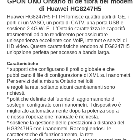
GPON ONU Ontario di de fibra del modem
di Huawei HG8247H5
Huawei HG8247H5 FTTH fornisce quattro porti di GE, i
porti di un VASO, un porto di CATV, una porta USB e
sostiene 2.4G Wi-Fi. L'Ontario caratterizza le capacità
trasmettenti ad alto rendimento per assicurare
un'esperienza eccellente con VoIP, Internet e servizi di
HD video. Queste caratteristiche rendono al EG8247H5
un'opzione perfetta per accesso a banda larga.
Caratteristiche
* supporti che configurano il profilo globale e che
pubblicano il file di configurazione di XML sui nanometri.
Per servizi della misura Ontario nei lotti
e regoli la rete, soltanto alcuni cambiamenti sono
richiesti.
* politiche definite dall'utente di aggiornamento di
sostegni configurate con i nanometri. Il dispositivo è
migliorato automaticamente dopo la potenza sopra
e nessun'operazione manuale è richiesta.
* sostiene la gestione delle prestazioni a distanza del
HG8247H5 con i nanometri. Raccogliendosi. le
caratteristiche di funzionamento, la rete