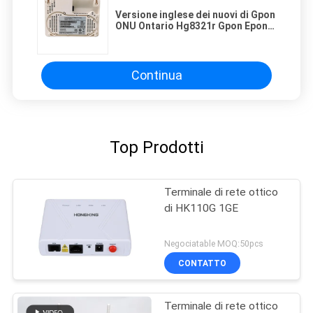
Versione inglese dei nuovi di Gpon
ONU Ontario Hg8321r Gpon Epon
Xpon 2fe+1tel Hgu ONU firmware
originali di sostegno Ipv4/Ipv6
Continua
Top Prodotti
Terminale di rete ottico
di HK110G 1GE
Negociatable MOQ:50pcs
CONTATTO
Terminale di rete ottico