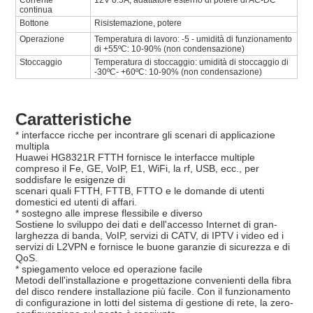
Corrente
12V 0.5A, adattatore esterno di potere di AC-DC
continua
Bottone
Risistemazione, potere
Operazione
Temperatura di lavoro: -5 - umidità di funzionamento
di +55ºC: 10-90% (non condensazione)
Stoccaggio
Temperatura di stoccaggio: umidità di stoccaggio di
-30ºC- +60ºC: 10-90% (non condensazione)
Caratteristiche
* interfacce ricche per incontrare gli scenari di applicazione
multipla
Huawei HG8321R FTTH fornisce le interfacce multiple
compreso il Fe, GE, VoIP, E1, WiFi, la rf, USB, ecc., per
soddisfare le esigenze di
scenari quali FTTH, FTTB, FTTO e le domande di utenti
domestici ed utenti di affari.
* sostegno alle imprese flessibile e diverso
Sostiene lo sviluppo dei dati e dell'accesso Internet di gran-
larghezza di banda, VoIP, servizi di CATV, di IPTV i video ed i
servizi di L2VPN e fornisce le buone garanzie di sicurezza e di
QoS.
* spiegamento veloce ed operazione facile
Metodi dell'installazione e progettazione convenienti della fibra
del disco rendere installazione più facile. Con il funzionamento
di configurazione in lotti del sistema di gestione di rete, la zero-