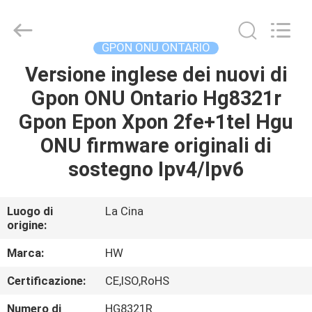
2026
HONGKING
INDUSTRIAL
CO.,
LIMITED.
GPON ONU ONTARIO
All
Rights
Reserved.
Versione inglese dei nuovi di
CASA
Gpon ONU Ontario Hg8321r
PRODOTTI
Gpon Epon Xpon 2fe+1tel Hgu
ONU firmware originali di
CIRCA
sostegno Ipv4/Ipv6
NOI
Luogo di
La Cina
origine:
GIRO
DELLA
Marca:
HW
FABBRICA
Certificazione:
CE,ISO,RoHS
Numero di
HG8321R