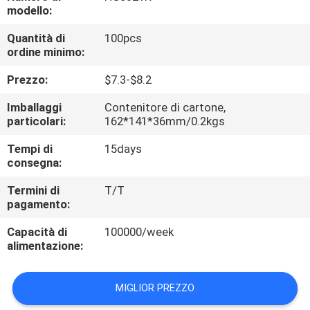
CONTROLLO
modello:
DI
Quantità di
100pcs
ordine minimo:
QUALITÀ
Prezzo:
$7.3-$8.2
CONTATTICI
Imballaggi
Contenitore di cartone,
particolari:
162*141*36mm/0.2kgs
RICHIEDA
Tempi di
15days
consegna:
UNA
CITAZIONE
Termini di
T/T
pagamento:
Capacità di
100000/week
MAPPA
alimentazione:
DEL
SITO
MIGLIOR PREZZO