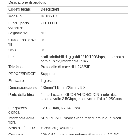
Descrizione di prodotto
Oggetti tecnici
Descrizioni
Modello
HG8321R
Fuori il porto
2FE+1TEL
contiene
Segnale WiFi
NO
Guadagno senza
NO
fili
USB
NO
Lan
porti adattabili di gigabit 1*10/100Mbps, in pieno/in
semiduplex, interfaccia RJ45
Telefono
Protocollo di voce di H248/SIP
PPPOE/BRIDGE
Supporto
Firmware
Inglese
Dimensione/peso
135mm*115mm*25mm/158g
Porto della fibra
1 interfaccia di GPON /EPON/XPON, ingle-fibra,
tasso a valle 2.5Gbps, tasso verso l'alto 1.25Gbps
Lunghezza
Tx 1310nm, Rx 1490nm
d'onda
Interfaccia della
SC/UPC/APC modo Singal/effettuato in due modi
fibra
Sensibilità di RX
>-28dBm (1490nm)