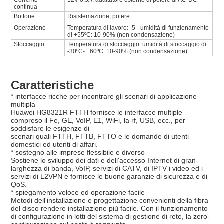
Corrente
12V 0.5A, adattatore esterno di potere di AC-DC
continua
Bottone
Risistemazione, potere
Operazione
Temperatura di lavoro: -5 - umidità di funzionamento
di +55ºC: 10-90% (non condensazione)
Stoccaggio
Temperatura di stoccaggio: umidità di stoccaggio di
-30ºC- +60ºC: 10-90% (non condensazione)
Caratteristiche
* interfacce ricche per incontrare gli scenari di applicazione
multipla
Huawei HG8321R FTTH fornisce le interfacce multiple
compreso il Fe, GE, VoIP, E1, WiFi, la rf, USB, ecc., per
soddisfare le esigenze di
scenari quali FTTH, FTTB, FTTO e le domande di utenti
domestici ed utenti di affari.
* sostegno alle imprese flessibile e diverso
Sostiene lo sviluppo dei dati e dell'accesso Internet di gran-
larghezza di banda, VoIP, servizi di CATV, di IPTV i video ed i
servizi di L2VPN e fornisce le buone garanzie di sicurezza e di
QoS.
* spiegamento veloce ed operazione facile
Metodi dell'installazione e progettazione convenienti della fibra
del disco rendere installazione più facile. Con il funzionamento
di configurazione in lotti del sistema di gestione di rete, la zero-