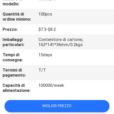
CONTROLLO
modello:
DI
Quantità di
100pcs
ordine minimo:
QUALITÀ
Prezzo:
$7.3-$8.2
CONTATTICI
Imballaggi
Contenitore di cartone,
particolari:
162*141*36mm/0.2kgs
RICHIEDA
Tempi di
15days
consegna:
UNA
CITAZIONE
Termini di
T/T
pagamento:
Capacità di
100000/week
MAPPA
alimentazione:
DEL
SITO
MIGLIOR PREZZO