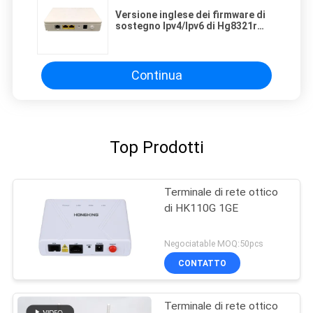
Versione inglese dei firmware di
sostegno Ipv4/Ipv6 di Hg8321r
Gpon Epon Xpon 2fe+1tel Hgu
ONU che lavora tutto il Olt
Continua
Top Prodotti
Terminale di rete ottico
di HK110G 1GE
Negociatable MOQ:50pcs
CONTATTO
Terminale di rete ottico