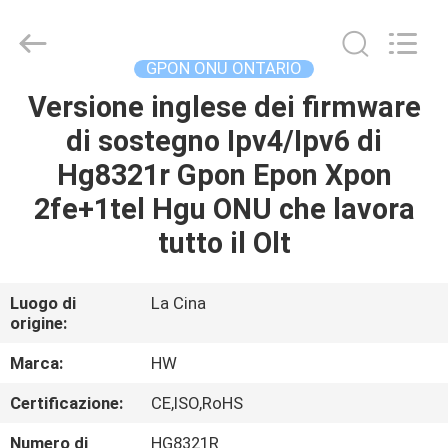
2026
HONGKING
INDUSTRIAL
CO.,
LIMITED.
GPON ONU ONTARIO
All
Rights
Reserved.
Versione inglese dei firmware
CASA
di sostegno Ipv4/Ipv6 di
PRODOTTI
Hg8321r Gpon Epon Xpon
2fe+1tel Hgu ONU che lavora
CIRCA
tutto il Olt
NOI
Luogo di
La Cina
origine:
GIRO
DELLA
Marca:
HW
FABBRICA
Certificazione:
CE,ISO,RoHS
Numero di
HG8321R