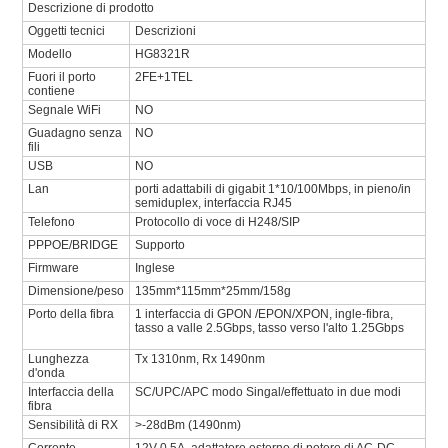
Descrizione di prodotto
Oggetti tecnici
Descrizioni
Modello
HG8321R
Fuori il porto
2FE+1TEL
contiene
Segnale WiFi
NO
Guadagno senza
NO
fili
USB
NO
Lan
porti adattabili di gigabit 1*10/100Mbps, in pieno/in
semiduplex, interfaccia RJ45
Telefono
Protocollo di voce di H248/SIP
PPPOE/BRIDGE
Supporto
Firmware
Inglese
Dimensione/peso
135mm*115mm*25mm/158g
Porto della fibra
1 interfaccia di GPON /EPON/XPON, ingle-fibra,
tasso a valle 2.5Gbps, tasso verso l'alto 1.25Gbps
Lunghezza
Tx 1310nm, Rx 1490nm
d'onda
Interfaccia della
SC/UPC/APC modo Singal/effettuato in due modi
fibra
Sensibilità di RX
>-28dBm (1490nm)