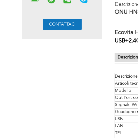
Descrizio
ONU HN8
Ecovita
USB+2.4G
Descrizio
Descrizione
Articoli tecn
Modello
Out Port co
Segnale Wi-
Guadagno se
USB
LAN
TEL