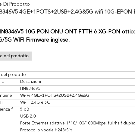
ne Di Prodotto
346V5 4GE+1POTS+2USB+2.4G&5G wifi 10G-EPON h
HN8346V5 10G PON ONU ONT FTTH è XG-PON ottic
/5G WIFI Firmware inglese.
ne del prodotto
 del prodotto
ici
Descrizioni
HN8346V5
Wi-Fi 4GE+1POTS+2USB+2.4G&5G
ntiene
Fi
Wi-Fi 2.4G e 5G
nza fili
5 dB
USB 2.0
Porte Ethernet adattive 1*10/100/1000Mbps, full/half duplex
Protocollo vocale H248/Sip