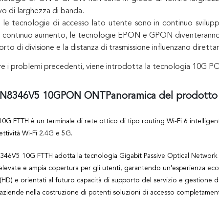
ivo di larghezza di banda.
 le tecnologie di accesso lato utente sono in continuo svilupp
n continuo aumento, le tecnologie EPON e GPON diventeranno col
orto di divisione e la distanza di trasmissione influenzano dirett
ere i problemi precedenti, viene introdotta la tecnologia 10G P
N8346V5 10G
PON ONT
Panoramica del prodott
G FTTH è un terminale di rete ottico di tipo routing Wi-Fi 6 intellig
ttività Wi-Fi 2.4G e 5G.
46V5 10G FTTH adotta la tecnologia Gigabit Passive Optical Network (
elevate e ampia copertura per gli utenti, garantendo un'esperienza ecce
(HD) e orientati al futuro capacità di supporto del servizio e gestione
 aziende nella costruzione di potenti soluzioni di accesso completament