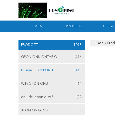
CASA
PRODOTTI
CIRCA
Casa
Prod
PRODOTTI
(1078)
GPON ONU ONTARIO
(416)
Huawei GPON ONU
(143)
WiFi GPON ONU
(14)
onu del epon di wifi
(29)
XPON ONTARIO
(8)