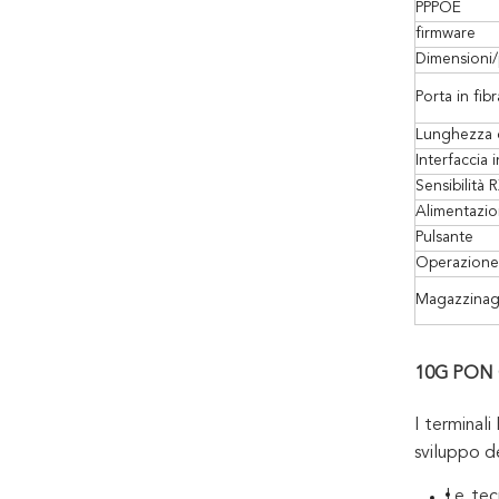
PPPOE
firmware
Dimensioni
Porta in fibr
Lunghezza 
Interfaccia i
Sensibilità 
Alimentazi
Pulsante
Operazione
Magazzinag
1
0G PON O
I terminal
sviluppo de
Le tec