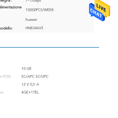
segna :
7-15days
alimentazione
10000PCS/WEEK
huawei
HN8346V5
odello:
10 GE
e PON:
SC/APC SC/UPC
12 V 0,5 A
on:
4GE+1TEL