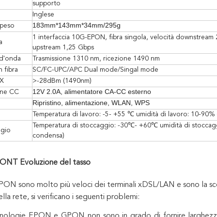
supporto
Inglese
183mm*143mm*34mm/295g
/peso
1 interfaccia 10G-EPON, fibra singola, velocità downstream 
a
upstream 1,25 Gbps
d'onda
Trasmissione 1310 nm, ricezione 1490 nm
n fibra
SC/FC-UPC/APC Dual mode/Singal mode
RX
>-28dBm (1490nm)
12V 2.0A, alimentatore CA-CC esterno
one CC
Ripristino, alimentazione, WLAN, WPS
Temperatura di lavoro: -5- +55 ℃ umidità di lavoro: 10-90%
Temperatura di stoccaggio: -30℃- +60℃ umidità di stoccag
gio
condensa)
NT Evoluzione del tasso
i PON sono molto più veloci dei terminali xDSL/LAN e sono la sce
lla rete, si verificano i seguenti problemi:
nologie EPON e GPON non sono in grado di fornire larghezze d