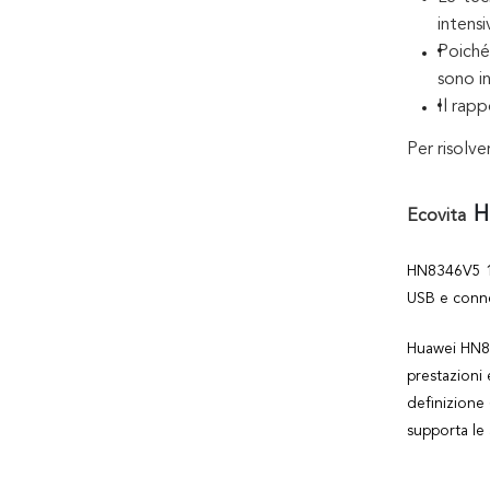
intens
Poiché
sono i
Il rapp
Per risolv
H
Ecovita
HN8346V5 10
USB e conne
Huawei HN83
prestazioni 
definizione 
supporta le