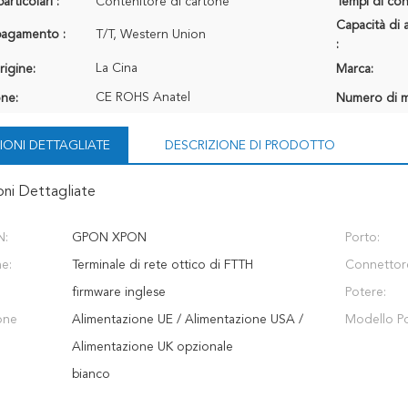
articolari :
Contenitore di cartone
Tempi di con
Capacità di 
 pagamento :
T/T, Western Union
:
La Cina
rigine:
Marca:
CE ROHS Anatel
one:
Numero di m
IONI DETTAGLIATE
DESCRIZIONE DI PRODOTTO
oni Dettagliate
N:
GPON XPON
Porto:
ne:
Terminale di rete ottico di FTTH
Connettor
firmware inglese
Potere:
one
Alimentazione UE / Alimentazione USA /
Modello P
Alimentazione UK opzionale
bianco