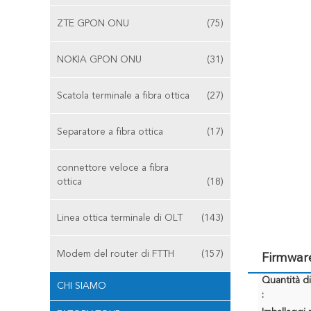
ZTE GPON ONU
(75)
NOKIA GPON ONU
(31)
Scatola terminale a fibra ottica
(27)
Separatore a fibra ottica
(17)
connettore veloce a fibra
ottica
(18)
Linea ottica terminale di OLT
(143)
Modem del router di FTTH
(157)
Firmwar
Quantità d
CHI SIAMO
: