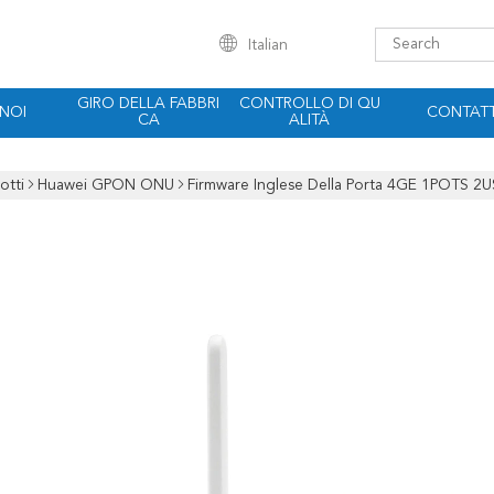
Italian
GIRO DELLA FABBRI
CONTROLLO DI QU
 NOI
CONTATT
CA
ALITÀ
otti
Huawei GPON ONU
Firmware Inglese Della Porta 4GE 1POTS