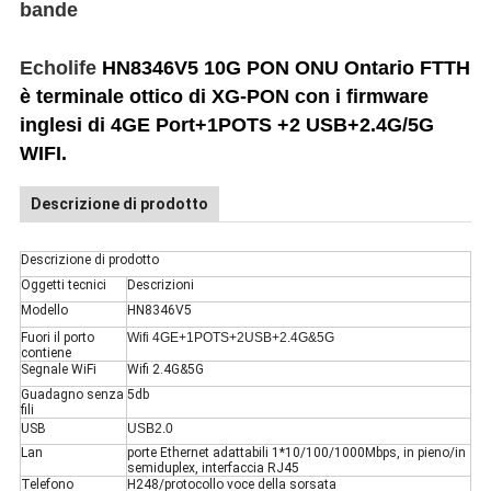
bande
Echolife
HN8346V5 10G PON ONU Ontario FTTH
è terminale ottico
di XG-PON con i firmware
inglesi
di 4GE Port+1POTS +2 USB+2.4G/5G
WIFI.
Descrizione di prodotto
Descrizione di prodotto
Oggetti tecnici
Descrizioni
Modello
HN8346V5
Fuori il porto
Wifi 4GE+1POTS+2USB+2.4G&5G
contiene
Segnale WiFi
Wifi 2.4G&5G
Guadagno senza
5db
fili
USB
USB2.0
Lan
porte Ethernet adattabili 1*10/100/1000Mbps, in pieno/in
semiduplex, interfaccia RJ45
Telefono
H248/protocollo voce della sorsata