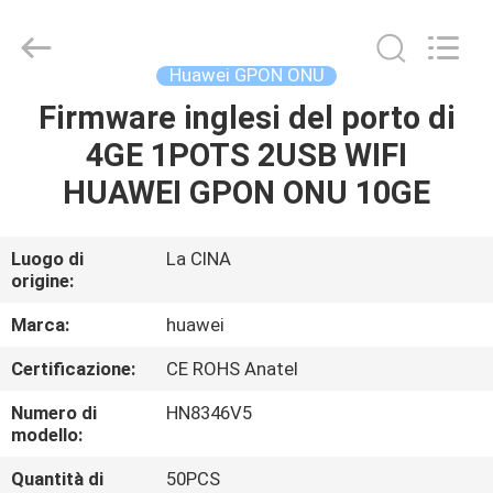
2026
HONGKING
INDUSTRIAL
CO.,
LIMITED.
Huawei GPON ONU
All
Rights
Reserved.
Firmware inglesi del porto di
CASA
4GE 1POTS 2USB WIFI
PRODOTTI
HUAWEI GPON ONU 10GE
CIRCA
Luogo di
La CINA
origine:
NOI
Marca:
huawei
GIRO
Certificazione:
CE ROHS Anatel
DELLA
Numero di
HN8346V5
FABBRICA
modello:
Quantità di
50PCS