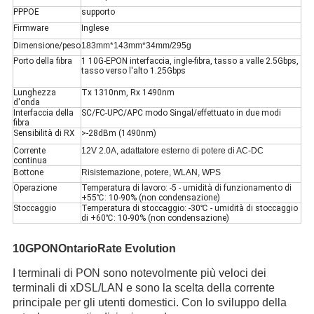
PPPOE
supporto
Firmware
Inglese
Dimensione/peso
183mm*143mm*34mm/295g
Porto della fibra
1 10G-EPON interfaccia, ingle-fibra, tasso a valle 2.5Gbps,
tasso verso l'alto 1.25Gbps
Lunghezza
Tx 1310nm, Rx 1490nm
d'onda
Interfaccia della
SC/FC-UPC/APC modo Singal/effettuato in due modi
fibra
Sensibilità di RX
>-28dBm (1490nm)
Corrente
12V 2.0A, adattatore esterno di potere di AC-DC
continua
Bottone
Risistemazione, potere, WLAN, WPS
Operazione
Temperatura di lavoro: -5 - umidità di funzionamento di
+55℃: 10-90% (non condensazione)
Stoccaggio
Temperatura di stoccaggio: -30℃ - umidità di stoccaggio
di +60℃: 10-90% (non condensazione)
10GPONOntarioRate Evolution
I terminali di PON sono notevolmente più veloci dei
terminali di xDSL/LAN e sono la scelta della corrente
principale per gli utenti domestici. Con lo sviluppo della