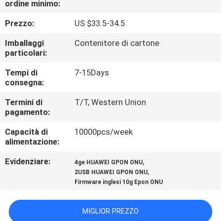
ordine minimo:
CONTROLLO
DI
Prezzo:
US $33.5-34.5
QUALITÀ
Imballaggi
Contenitore di cartone
particolari:
CONTATTICI
Tempi di
7-15Days
consegna:
RICHIEDA
Termini di
T/T, Western Union
pagamento:
UNA
Capacità di
10000pcs/week
CITAZIONE
alimentazione:
Evidenziare:
,
4ge HUAWEI GPON ONU
MAPPA
,
2USB HUAWEI GPON ONU
DEL
Firmware inglesi 10g Epon ONU
SITO
MIGLIOR PREZZO