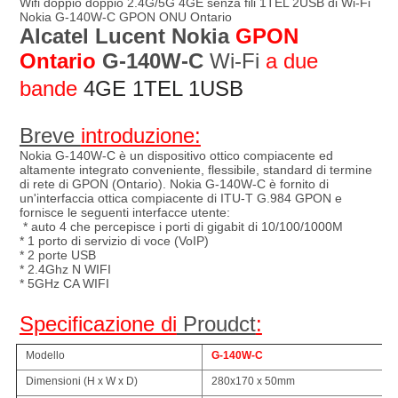
Wifi doppio doppio 2.4G/5G 4GE senza fili 1TEL 2USB di Wi-Fi 
Nokia G-140W-C GPON ONU Ontario
Alcatel Lucent Nokia 
GPON 
Ontario
G-140W-C
 Wi-Fi 
a due 
bande
4GE 1TEL 1USB
Breve 
introduzione:
Nokia G-140W-C è un dispositivo ottico compiacente ed 
altamente integrato conveniente, flessibile, standard di termine 
di rete di GPON (Ontario). Nokia G-140W-C è fornito di 
un'interfaccia ottica compiacente di ITU-T G.984 GPON e 
fornisce le seguenti interfacce utente:
* auto 4 che percepisce i porti di gigabit di 10/100/1000M
* 1 porto di servizio di voce (VoIP)
* 2 porte USB
* 2.4Ghz N WIFI
* 5GHz CA WIFI
Specificazione di
 Proudct
:
Modello
G-140W-C
Dimensioni (H x W x D)
280x170 x 50mm