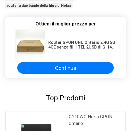
router a due bande della fibra di Nokia
Ottieni il miglior prezzo per
Router GPON ONU Ontario 2.4G 5G
4GE senza fili 1TEL 2USB di G-140
W-C Nokia Dual Band Wifi
Continua
Top Prodotti
G140WC Nokia GPON
Ontario