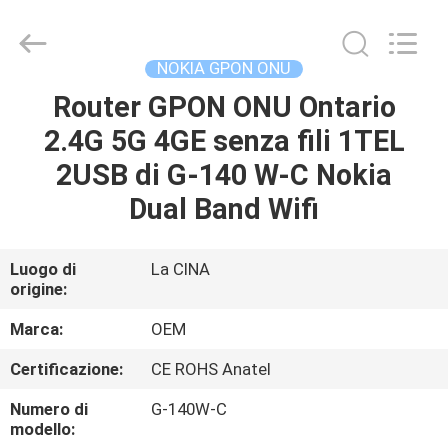
2026
HONGKING
INDUSTRIAL
CO.,
LIMITED.
NOKIA GPON ONU
All
Rights
Reserved.
Router GPON ONU Ontario
CASA
2.4G 5G 4GE senza fili 1TEL
PRODOTTI
2USB di G-140 W-C Nokia
Dual Band Wifi
CIRCA
NOI
Luogo di
La CINA
origine:
GIRO
Marca:
OEM
DELLA
Certificazione:
CE ROHS Anatel
FABBRICA
Numero di
G-140W-C
modello: