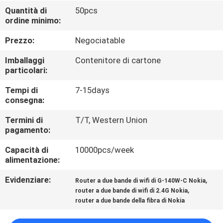
CONTROLLO
Quantità di
50pcs
ordine minimo:
DI
QUALITÀ
Prezzo:
Negociatable
Imballaggi
Contenitore di cartone
CONTATTICI
particolari:
Tempi di
7-15days
consegna:
RICHIEDA
UNA
Termini di
T/T, Western Union
pagamento:
CITAZIONE
Capacità di
10000pcs/week
alimentazione:
MAPPA
Evidenziare:
,
Router a due bande di wifi di G-140W-C Nokia
DEL
,
router a due bande di wifi di 2.4G Nokia
SITO
router a due bande della fibra di Nokia