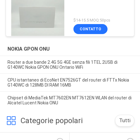
$14-15.5 MOQ:50pcs
CONTATTO
NOKIA GPON ONU
Router a due bande 2.4G 5G 4GE senza fili 1TEL 2USB di
G140WC Nokia GPON ONU Ontario WiFi
CPU istantaneo di EcoNet EN7526GT del router di FTTx Nokia
G140WC di 128MB DI RAM 16MB
Chipset di MediaTek MT7602EN MT7612EN WLAN del router di
Alcatel Lucent Nokia ONU
Categorie popolari
Tutti