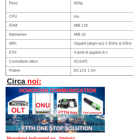
Peso
900g
CPU
n/a
RAM
MIB 128
Istantaneo
MIB 16
WiFi
Gigabit (abgn+ac) 2.4GHz & 5GHz
ETH
4 porti di gigabit di x
Connettore ottico
SC/UPC
Potere
DC12V, 1.5A
Circa
noi:
Hongking Industrail co., limitato