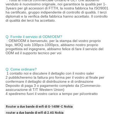
: Tutta la marca commerciale Ontario e OLT che abbiamo 
venduto è nuovissimo originale, noi garantisce la qualità per 1-
3years per gli accessori di FTTH, la nostra fabbrica ha ISO9001 
ha certificato, gruppo indipendente di controllo di qualità. I terzi 
diplomati e la verifica della fabbrica hanno accettato. Il controllo 
di qualità dei terzi ha accettato.
Q: Fornite il servizio di ODM/OEM?
: OEM/ODM è benvenuto, per la stampa del vostro proprio 
logo, MOQ solo 100pcs-1000pcs, abbiamo nostro proprio 
progettista ed ingegnere, abbiamo felice di fare il servizio del 
ODM ed il supporto tecnico per voi
Q: Come ordinare?
1 contatto noi e discutere il dettaglio con il nostro saler
2 pubblicheremo la fattura pro forma per il vostro al finale per 
confermare il dettaglio di distribuzione e di ordinazione
Deposito di paga 3 o pagamento completo da (Commercio-
assicurazione di T/T Western Union)
4 spediremo fuori il vostro carico a tempo per pi/contratto
Router a due bande di wifi di G-140W-C Nokia
router a due bande di wifi di 2.4G Nokia